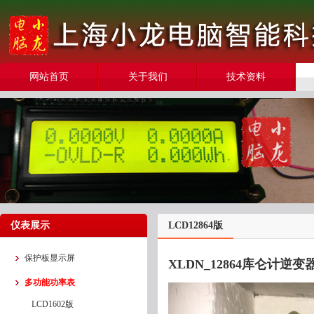
网站首页
关于我们
技术资料
仪表展示
LCD12864版
保护板显示屏
XLDN_12864库仑计
多功能功率表
LCD1602版