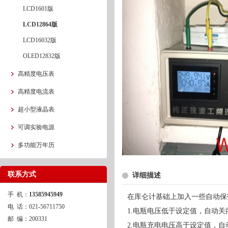
LCD1601版
LCD12864版
LCD16032版
OLED12832版
高精度电压表
高精度电流表
超小型液晶表
可调实验电源
多功能万年历
联系方式
详细描述
手 机：
13585945949
在库仑计基础上加入一些自动保
电 话：021-56711750
1.电瓶电压低于设定值，自动关
邮 编：200331
2.电瓶充电电压高于设定值，自