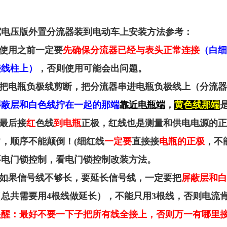
宽电压版外置分流器装到电动车上安装方法参考：
.使用之前一定要
先确保分流器已经与表头正常连接
（白细
接线柱上）
，否则使用可能会出问题。
2.把电瓶负极线剪断，把分流器串进电瓶负极线上（分流
屏蔽层和白色线拧在一起的那端
靠近电瓶端
，
黄色线那端
.最后接
红
色线
到电瓶
正极，红线也是测量和供电电源的正
常，顺序不能颠倒！
(细红线
一定要
直接接
电瓶的正极
，不
要电门锁控制，看电门锁控制改装方法。
4.如果信号线不够长，要延长信号线，一定要把
屏蔽层和白
（总共需要用4根线做延长），不能只用3根线，否则电流
提醒：最好不要一下子把所有线全接上，否则万一有哪里