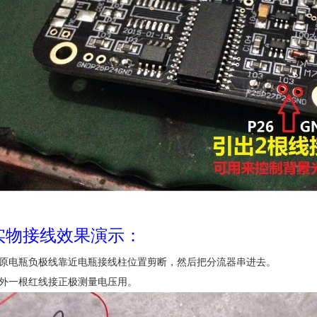
实物接线效果演示：
原电瓶负极线靠近电瓶接线柱位置剪断，然后把分流器串进去。
外一根红线接正极测量电压用。