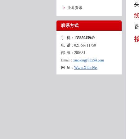
业界资讯
联系方式
手 机：
13585945949
电 话：021-56711750
邮 编：200331
Email：
xiaolong@5x54.com
网 址：
Www.Xldn.Net