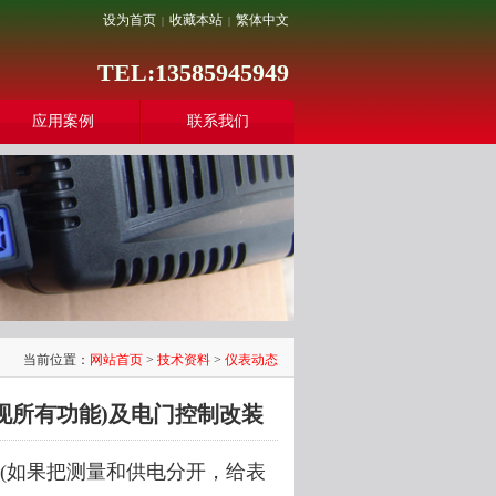
设为首页
收藏本站
繁体中文
|
|
TEL:13585945949
应用案例
联系我们
当前位置：
网站首页
>
技术资料
>
仪表动态
现所有功能)及电门控制改装
(如果把测量和供电分开，给表