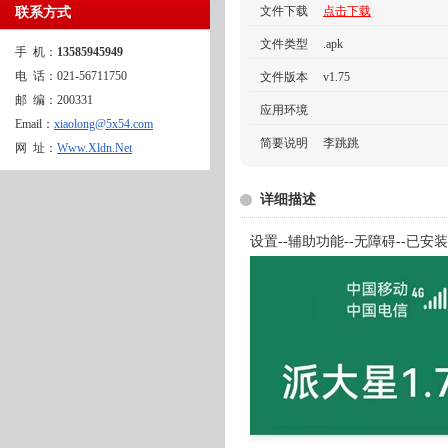
文件下载
点击下载
联系方式
文件类型
.apk
手 机：
13585945949
电 话：021-56711750
文件版本
v1.75
邮 编：200331
应用环境
Email：
xiaolong@5x54.com
简要说明
李跳跳
网 址：
Www.Xldn.Net
详细描述
设置--辅助功能--无障碍--已安装