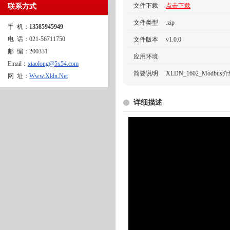
文件下载
点击下载
联系方式
文件类型
.zip
手 机：
13585945949
电 话：021-56711750
文件版本
v1.0.0
邮 编：200331
应用环境
Email：
xiaolong@5x54.com
简要说明
XLDN_1602_Modbus
网 址：
Www.Xldn.Net
详细描述