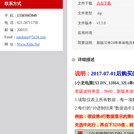
文件下载
点击下载
联系方式
文件类型
.zip
手 机：
13585945949
电 话：021-56711750
文件版本
v1.1.0
邮 编：200331
应用环境
Email：
xiaolong@5x54.com
简要说明
新版32串24串单体电
网 址：
Www.Xldn.Net
详细描述
说明：
2017-07-01后
[小龙电脑]XLDN_12864_32
老版波特率是：9600，新版本波特
1.读取仪表上所有数据，每一项数
2.每行的“10进制结果”数据
例如：假设第4行数据显示的第01串
先选中此行，再点下3259值，就